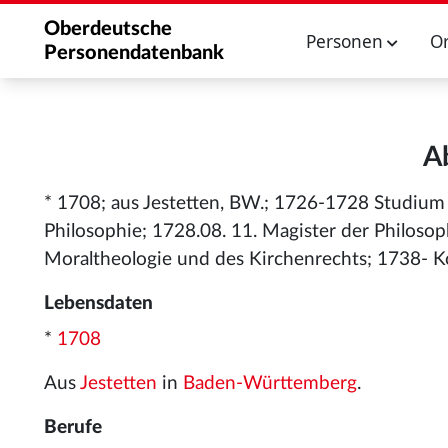
Oberdeutsche
Personen
O
Personendatenbank
A
* 1708; aus Jestetten, BW.; 1726-1728 Studium 
Philosophie; 1728.08. 11. Magister der Philoso
Moraltheologie und des Kirchenrechts; 1738- K
Lebensdaten
*
1708
Aus
Jestetten
in
Baden-Württemberg
.
Berufe