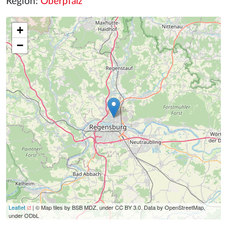
Region:
Oberpfalz
+
−
Leaflet
| © Map tiles by BSB MDZ, under CC BY 3.0. Data by OpenStreetMap,
under ODbL