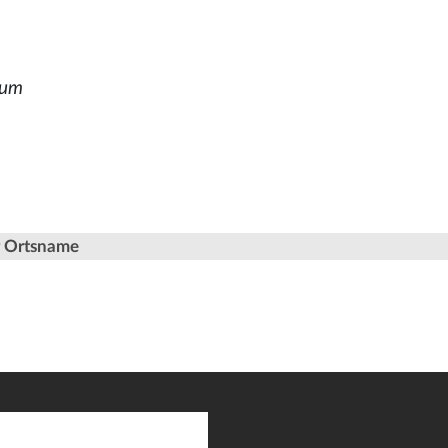
ium
er Ortsname