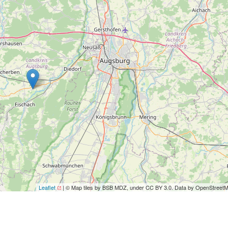
Leaflet
| © Map tiles by BSB MDZ, under CC BY 3.0. Data by OpenStreet