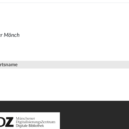
er Mönch
Ortsname