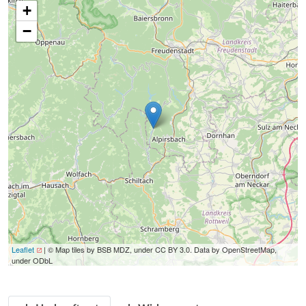
+
−
Leaflet
| © Map tiles by BSB MDZ, under CC BY 3.0. Data by OpenStreetMap,
under ODbL