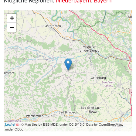
Mögliche Regionen:
Niederbayern
,
Bayern
+
−
Leaflet
| © Map tiles by BSB MDZ, under CC BY 3.0. Data by OpenStreetMap,
under ODbL