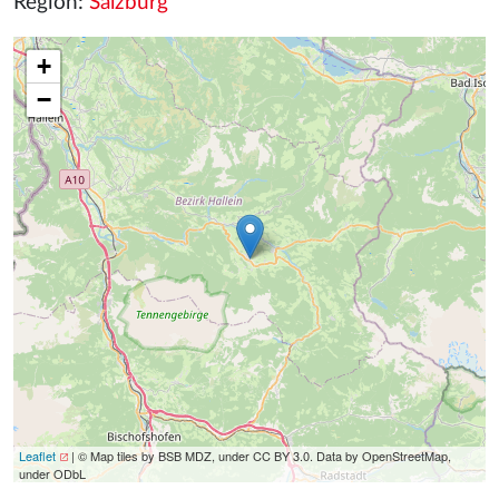
Region:
Salzburg
+
−
Leaflet
| © Map tiles by BSB MDZ, under CC BY 3.0. Data by OpenStreetMap,
under ODbL