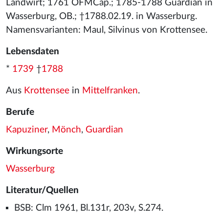
Landwirt; 1761 OFMCap.; 1785-1788 Guardian in
Wasserburg, OB.; †1788.02.19. in Wasserburg.
Namensvarianten: Maul, Silvinus von Krottensee.
Lebensdaten
*
1739
†
1788
Aus
Krottensee
in
Mittelfranken
.
Berufe
Kapuziner
,
Mönch
,
Guardian
Wirkungsorte
Wasserburg
Literatur/Quellen
BSB: Clm 1961, Bl.131r, 203v, S.274.