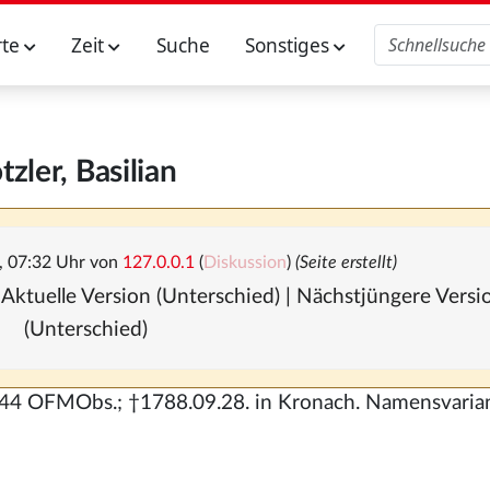
rte
Zeit
Suche
Sonstiges
tzler, Basilian
, 07:32 Uhr von
127.0.0.1
(
Diskussion
)
(Seite erstellt)
 Aktuelle Version (Unterschied) | Nächstjüngere Vers
(Unterschied)
1744 OFMObs.; †1788.09.28. in Kronach. Namensvaria