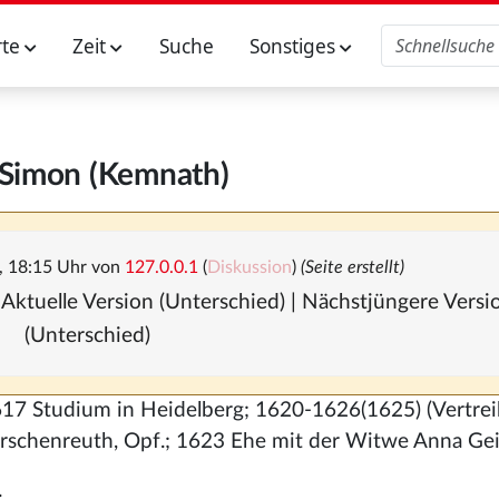
rte
Zeit
Suche
Sonstiges
 Simon (Kemnath)
, 18:15 Uhr von
127.0.0.1
(
Diskussion
)
(Seite erstellt)
 Aktuelle Version (Unterschied) | Nächstjüngere Vers
(Unterschied)
617 Studium in Heidelberg; 1620-1626(1625) (Vertre
Tirschenreuth, Opf.; 1623 Ehe mit der Witwe Anna Gei
.