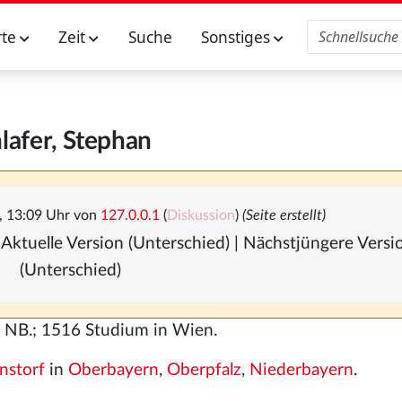
rte
Zeit
Suche
Sonstiges
lafer, Stephan
, 13:09 Uhr von
127.0.0.1
(
Diskussion
)
(Seite erstellt)
 Aktuelle Version (Unterschied) | Nächstjüngere Vers
(Unterschied)
f, NB.; 1516 Studium in Wien.
nstorf
in
Oberbayern
,
Oberpfalz
,
Niederbayern
.