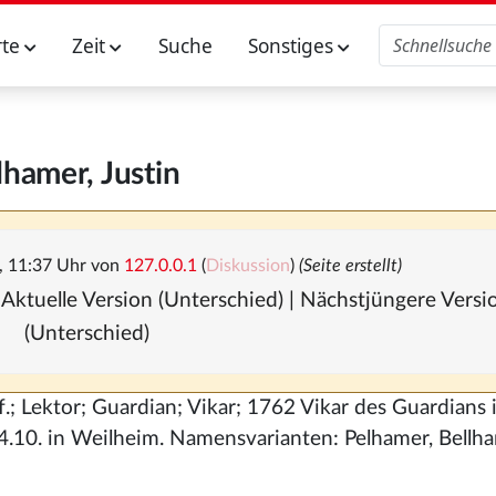
rte
Zeit
Suche
Sonstiges
lhamer, Justin
, 11:37 Uhr von
127.0.0.1
(
Diskussion
)
(Seite erstellt)
 Aktuelle Version (Unterschied) | Nächstjüngere Vers
(Unterschied)
; Lektor; Guardian; Vikar; 1762 Vikar des Guardians 
4.10. in Weilheim. Namensvarianten: Pelhamer, Bellh