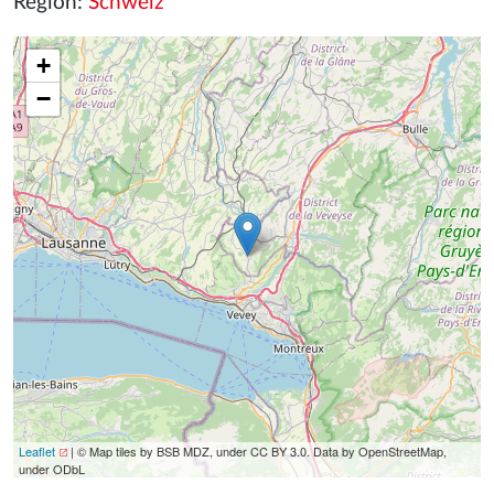
Region:
Schweiz
+
−
Leaflet
| © Map tiles by BSB MDZ, under CC BY 3.0. Data by OpenStreetMap,
under ODbL