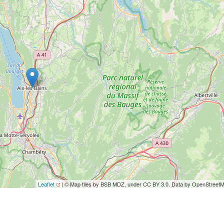
Leaflet
| © Map tiles by BSB MDZ, under CC BY 3.0. Data by OpenStreet