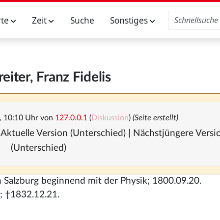
rte
Zeit
Suche
Sonstiges
iter, Franz Fidelis
, 10:10 Uhr von
127.0.0.1
(
Diskussion
)
(Seite erstellt)
 Aktuelle Version (Unterschied) | Nächstjüngere Vers
(Unterschied)
 Salzburg beginnend mit der Physik; 1800.09.20.
f; †1832.12.21.