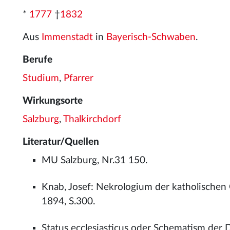
*
1777
†
1832
Aus
Immenstadt
in
Bayerisch-Schwaben
.
Berufe
Studium
,
Pfarrer
Wirkungsorte
Salzburg
,
Thalkirchdorf
Literatur/Quellen
MU Salzburg, Nr.31 150.
Knab, Josef: Nekrologium der katholischen
1894, S.300.
Status ecclesiasticus oder Schematism der 