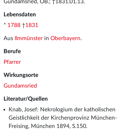
Gundamsried, OB.; †1831.01.13.
Lebensdaten
*
1788
†
1831
Aus
Ilmmünster
in
Oberbayern
.
Berufe
Pfarrer
Wirkungsorte
Gundamsried
Literatur/Quellen
Knab, Josef: Nekrologium der katholischen
Geistlichkeit der Kirchenprovinz München-
Freising, München 1894, S.150.