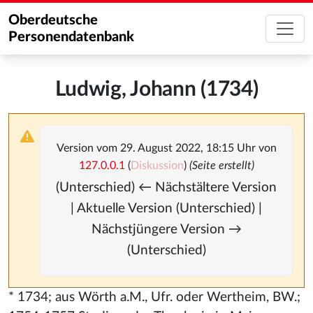
Oberdeutsche
Personendatenbank
Ludwig, Johann (1734)
Version vom 29. August 2022, 18:15 Uhr von
127.0.0.1
(
Diskussion
)
(Seite erstellt)
(Unterschied) ← Nächstältere Version
| Aktuelle Version (Unterschied) |
Nächstjüngere Version →
(Unterschied)
* 1734; aus Wörth a.M., Ufr. oder Wertheim, BW.;