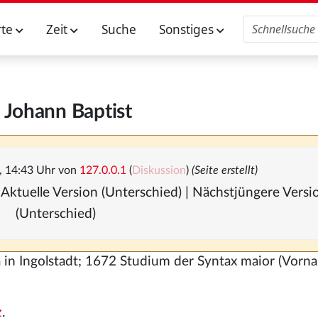
rte
Zeit
Suche
Sonstiges
, Johann Baptist
, 14:43 Uhr von
127.0.0.1
(
Diskussion
)
(Seite erstellt)
 Aktuelle Version (Unterschied) | Nächstjüngere Vers
(Unterschied)
a in Ingolstadt; 1672 Studium der Syntax maior (Vorn
z
.