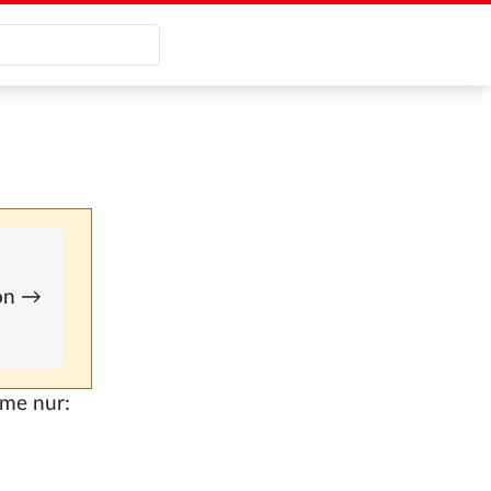
ion →
ame nur: