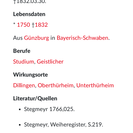
†1832.03.30.
Lebensdaten
*
1750
†
1832
Aus
Günzburg
in
Bayerisch-Schwaben
.
Berufe
Studium
,
Geistlicher
Wirkungsorte
Dillingen
,
Oberthürheim
,
Unterthürheim
Literatur/Quellen
Stegmeyr 1766,025.
Stegmeyr, Weiheregister, S.219.