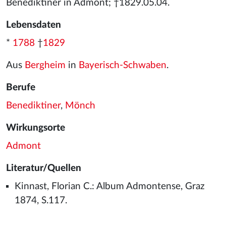
Benediktiner in Admont; †1829.05.04.
Lebensdaten
*
1788
†
1829
Aus
Bergheim
in
Bayerisch-Schwaben
.
Berufe
Benediktiner
,
Mönch
Wirkungsorte
Admont
Literatur/Quellen
Kinnast, Florian C.: Album Admontense, Graz
1874, S.117.