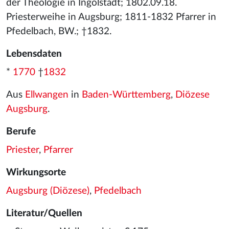
der Theologie in Ingolstadt; 1802.09.18.
Priesterweihe in Augsburg; 1811-1832 Pfarrer in
Pfedelbach, BW.; †1832.
Lebensdaten
*
1770
†
1832
Aus
Ellwangen
in
Baden-Württemberg
,
Diözese
Augsburg
.
Berufe
Priester
,
Pfarrer
Wirkungsorte
Augsburg (Diözese)
,
Pfedelbach
Literatur/Quellen