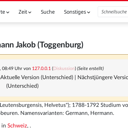
rte
Zeit
Suche
Sonstiges
ann Jakob (Toggenburg)
, 08:49 Uhr von
127.0.0.1
(
Diskussion
)
(Seite erstellt)
 Aktuelle Version (Unterschied) | Nächstjüngere Vers
(Unterschied)
("Leutensburgensis, Helvetus"); 1788-1792 Studium v
obeuren. Namensvarianten: Germann, Hermann.
in
Schweiz
, .