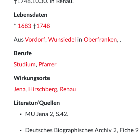
†1748.10.30. in Rehau.
Lebensdaten
*
1683
†
1748
Aus
Vordorf
,
Wunsiedel
in
Oberfranken
, .
Berufe
Studium
,
Pfarrer
Wirkungsorte
Jena
,
Hirschberg
,
Rehau
Literatur/Quellen
MU Jena 2, S.42.
Deutsches Biographisches Archiv 2, Fiche 9