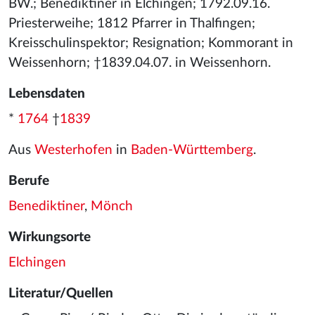
BW.; Benediktiner in Elchingen; 1792.09.16.
Priesterweihe; 1812 Pfarrer in Thalfingen;
Kreisschulinspektor; Resignation; Kommorant in
Weissenhorn; †1839.04.07. in Weissenhorn.
Lebensdaten
*
1764
†
1839
Aus
Westerhofen
in
Baden-Württemberg
.
Berufe
Benediktiner
,
Mönch
Wirkungsorte
Elchingen
Literatur/Quellen