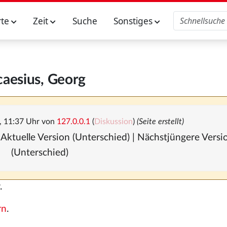
rte
Zeit
Suche
Sonstiges
aesius, Georg
, 11:37 Uhr von
127.0.0.1
(
Diskussion
)
(Seite erstellt)
 Aktuelle Version (Unterschied) | Nächstjüngere Vers
(Unterschied)
.
rn
.