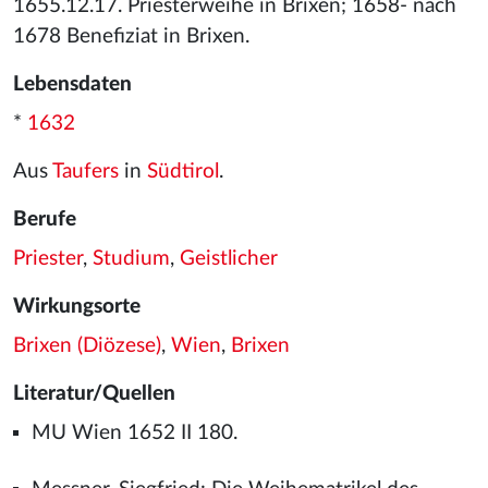
1655.12.17. Priesterweihe in Brixen; 1658- nach
1678 Benefiziat in Brixen.
Lebensdaten
*
1632
Aus
Taufers
in
Südtirol
.
Berufe
Priester
,
Studium
,
Geistlicher
Wirkungsorte
Brixen (Diözese)
,
Wien
,
Brixen
Literatur/Quellen
MU Wien 1652 II 180.