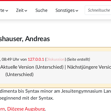
rte
Zeit
Suche
Sonstiges
shauser, Andreas
, 08:49 Uhr von
127.0.0.1
(
Diskussion
)
(Seite erstellt)
 Aktuelle Version (Unterschied) | Nächstjüngere Vers
(Unterschied)
dimenta bis Syntax minor am Jesuitengymnasium La
beginnend mit der Syntax.
rn
,
Diözese Augsburg
.