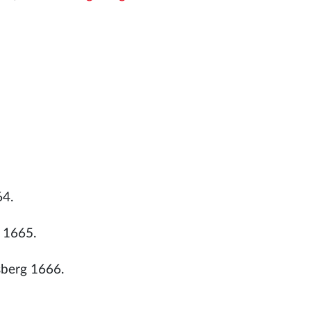
64.
g 1665.
sberg 1666.