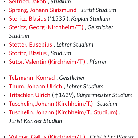
Seifried, Jakob
,
Studium
Spreng, Johann Sigismund
,
Jurist Studium
Steritz, Blasius
(*1535
),
Kaplan Studium
Steritz, Georg (Kirchheim/T.)
,
Geistlicher
Studium
Stetter, Eusebius
,
Lehrer Studium
Storitz, Blasius
,
Studium
Sutor, Valentin (Kirchheim/T.)
,
Pfarrer
Telzmann, Konrad
,
Geistlicher
Thum, Johann Ulrich
,
Lehrer Studium
Tritschler, Ulrich
( †1629),
Bürgermeister Studium
Tuschelin, Johann (Kirchheim/T.)
,
Studium
Tuschelin, Johann (Kirchheim/T., Studium)
,
Jurist Kanzler Studium
Vollmar, Gallus (Kirchheim/T.)
,
Geistlicher Pfarrer