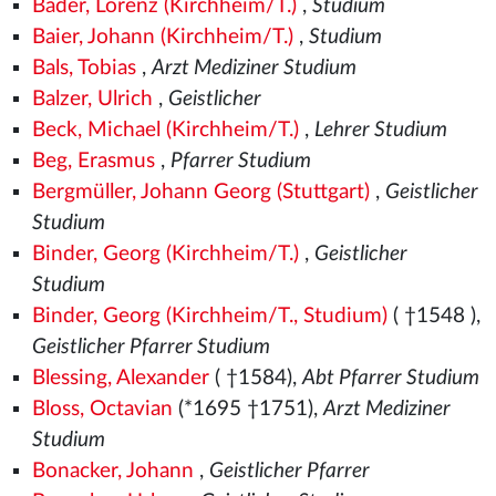
Bader, Lorenz (Kirchheim/T.)
,
Studium
Baier, Johann (Kirchheim/T.)
,
Studium
Bals, Tobias
,
Arzt Mediziner Studium
Balzer, Ulrich
,
Geistlicher
Beck, Michael (Kirchheim/T.)
,
Lehrer Studium
Beg, Erasmus
,
Pfarrer Studium
Bergmüller, Johann Georg (Stuttgart)
,
Geistlicher
Studium
Binder, Georg (Kirchheim/T.)
,
Geistlicher
Studium
Binder, Georg (Kirchheim/T., Studium)
( †1548
),
Geistlicher Pfarrer Studium
Blessing, Alexander
( †1584),
Abt Pfarrer Studium
Bloss, Octavian
(*1695 †1751),
Arzt Mediziner
Studium
Bonacker, Johann
,
Geistlicher Pfarrer