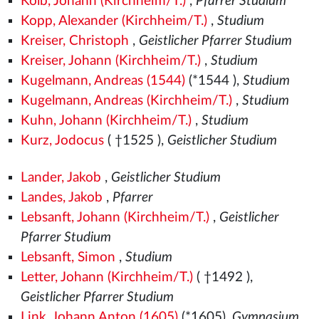
Kolb, Johann (Kirchheim/T.)
,
Pfarrer Studium
Kopp, Alexander (Kirchheim/T.)
,
Studium
Kreiser, Christoph
,
Geistlicher Pfarrer Studium
Kreiser, Johann (Kirchheim/T.)
,
Studium
Kugelmann, Andreas (1544)
(*1544
),
Studium
Kugelmann, Andreas (Kirchheim/T.)
,
Studium
Kuhn, Johann (Kirchheim/T.)
,
Studium
Kurz, Jodocus
( †1525
),
Geistlicher Studium
Lander, Jakob
,
Geistlicher Studium
Landes, Jakob
,
Pfarrer
Lebsanft, Johann (Kirchheim/T.)
,
Geistlicher
Pfarrer Studium
Lebsanft, Simon
,
Studium
Letter, Johann (Kirchheim/T.)
( †1492
),
Geistlicher Pfarrer Studium
Link, Johann Anton (1605)
(*1605),
Gymnasium