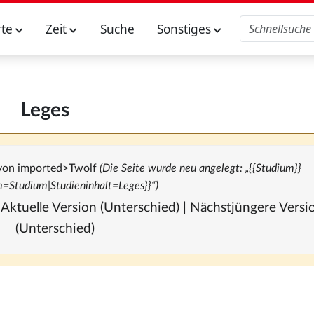
rte
Zeit
Suche
Sonstiges
Leges
 von
imported>Twolf
(Die Seite wurde neu angelegt: „{{Studium}}
m=Studium|Studieninhalt=Leges}}“)
 Aktuelle Version (Unterschied) | Nächstjüngere Vers
(Unterschied)