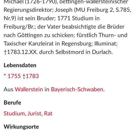
Michael (1726-1790), oettingen-wallersteinischer
Regierungsdirektor; Joseph (MU Freiburg 2, S.785,
Nr.9) ist sein Bruder; 1771 Studium in
Freiburg/Br.; der Vater beabsichtigte die Brüder
nach Göttingen zu schicken; fürstlich Thurn- und
Taxischer Kanzleirat in Regensburg; Illuminat;
†1783.12.XX. durch Selbstmord in Durlach.
Lebensdaten
*
1755
†
1783
Aus
Wallerstein
in
Bayerisch-Schwaben
.
Berufe
Studium
,
Jurist
,
Rat
Wirkungsorte