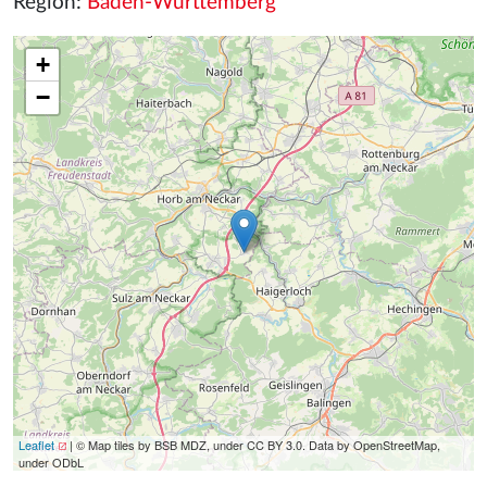
Region:
Baden-Württemberg
+
−
Leaflet
| © Map tiles by BSB MDZ, under CC BY 3.0. Data by OpenStreetMap,
under ODbL