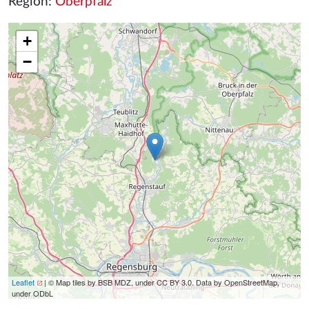
Region:
Oberpfalz
+
−
Leaflet
| © Map tiles by BSB MDZ, under CC BY 3.0. Data by OpenStreetMap,
under ODbL