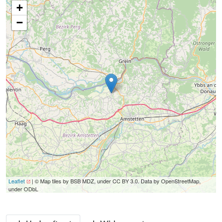
+
−
Leaflet
| © Map tiles by BSB MDZ, under CC BY 3.0. Data by OpenStreetMap,
under ODbL