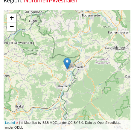
Region:
Nordrhein-Westfalen
+
−
Leaflet
| © Map tiles by BSB MDZ, under CC BY 3.0. Data by OpenStreetMap,
under ODbL