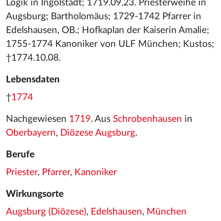
Logik in Ingolstadt; 1719.09.23. Priesterweihe in
Augsburg; Bartholomäus; 1729-1742 Pfarrer in
Edelshausen, OB.; Hofkaplan der Kaiserin Amalie;
1755-1774 Kanoniker von ULF München; Kustos;
†1774.10.08.
Lebensdaten
†
1774
Nachgewiesen
1719
. Aus
Schrobenhausen
in
Oberbayern
,
Diözese Augsburg
.
Berufe
Priester
,
Pfarrer
,
Kanoniker
Wirkungsorte
Augsburg (Diözese)
,
Edelshausen
,
München