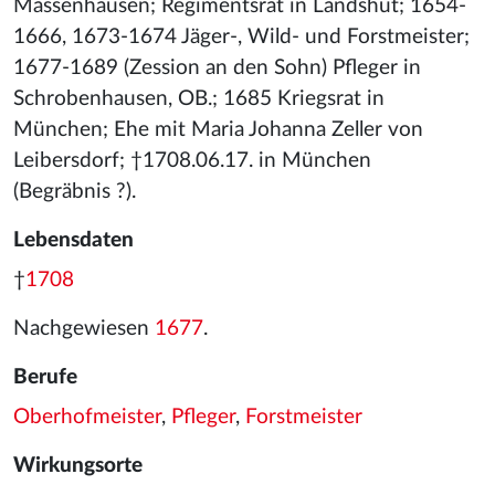
Massenhausen; Regimentsrat in Landshut; 1654-
1666, 1673-1674 Jäger-, Wild- und Forstmeister;
1677-1689 (Zession an den Sohn) Pfleger in
Schrobenhausen, OB.; 1685 Kriegsrat in
München; Ehe mit Maria Johanna Zeller von
Leibersdorf; †1708.06.17. in München
(Begräbnis ?).
Lebensdaten
†
1708
Nachgewiesen
1677
.
Berufe
Oberhofmeister
,
Pfleger
,
Forstmeister
Wirkungsorte