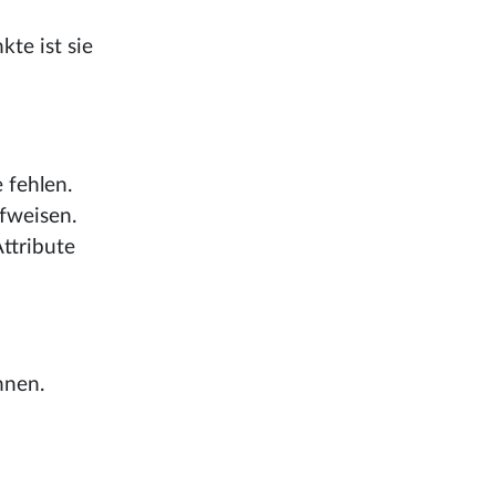
te ist sie
 fehlen.
fweisen.
ttribute
nnen.