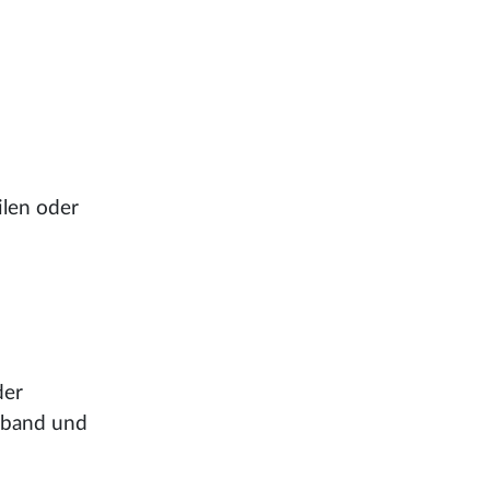
ilen oder
der
itband und