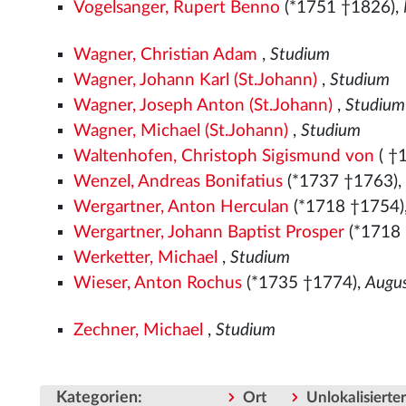
Vogelsanger, Rupert Benno
(*1751 †1826),
Wagner, Christian Adam
,
Studium
Wagner, Johann Karl (St.Johann)
,
Studium
Wagner, Joseph Anton (St.Johann)
,
Studium
Wagner, Michael (St.Johann)
,
Studium
Waltenhofen, Christoph Sigismund von
( †
Wenzel, Andreas Bonifatius
(*1737 †1763)
Wergartner, Anton Herculan
(*1718 †1754)
Wergartner, Johann Baptist Prosper
(*1718
Werketter, Michael
,
Studium
Wieser, Anton Rochus
(*1735 †1774),
Augus
Zechner, Michael
,
Studium
Kategorien
:
Ort
Unlokalisiert