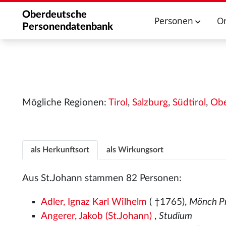
Oberdeutsche
Personen
O
Personendatenbank
Mögliche Regionen:
Tirol
,
Salzburg
,
Südtirol
,
Obe
als Herkunftsort
als Wirkungsort
Aus St.Johann stammen 82 Personen:
Adler, Ignaz Karl Wilhelm
( †1765),
Mönch Pr
Angerer, Jakob (St.Johann)
,
Studium