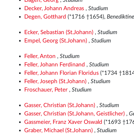
Dagen, Georg
,
Studium
Decker, Johann Andreas
,
Studium
Degen, Gotthard
(*1716 †1654),
Benediktin
Ecker, Sebastian (St.Johann)
,
Studium
Empel, Georg (St.Johann)
,
Studium
Feller, Anton
,
Studium
Feller, Johann Ferdinand
,
Studium
Feller, Johann Florian Floridus
(*1734 †1814
Feller, Joseph (St.Johann)
,
Studium
Froschauer, Peter
,
Studium
Gasser, Christian (St.Johann)
,
Studium
Gasser, Christian (St.Johann, Geistlicher)
,
Ge
Gassmeier, Franz Xaver Oswald
(*1693 †17
Graber, Michael (St.Johann)
,
Studium