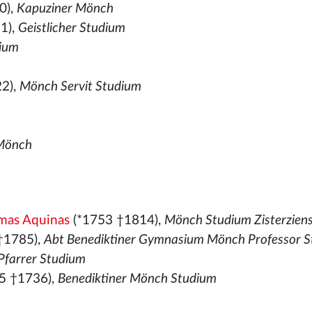
0),
Kapuziner Mönch
1),
Geistlicher Studium
ium
2),
Mönch Servit Studium
 Mönch
omas Aquinas
(*1753 †1814),
Mönch Studium Zisterzien
†1785),
Abt Benediktiner Gymnasium Mönch Professor 
Pfarrer Studium
5 †1736),
Benediktiner Mönch Studium