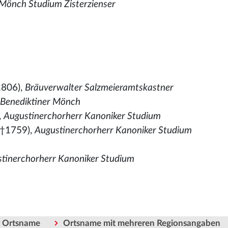
Mönch Studium Zisterzienser
1806),
Bräuverwalter Salzmeieramtskastner
,
Benediktiner Mönch
,
Augustinerchorherr Kanoniker Studium
 †1759),
Augustinerchorherr Kanoniker Studium
tinerchorherr Kanoniker Studium
er Ortsname
Ortsname mit mehreren Regionsangaben