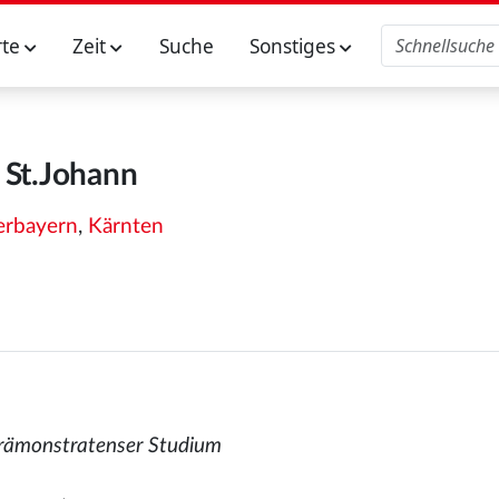
rte
Zeit
Suche
Sonstiges
St.Johann
rbayern
,
Kärnten
ämonstratenser Studium