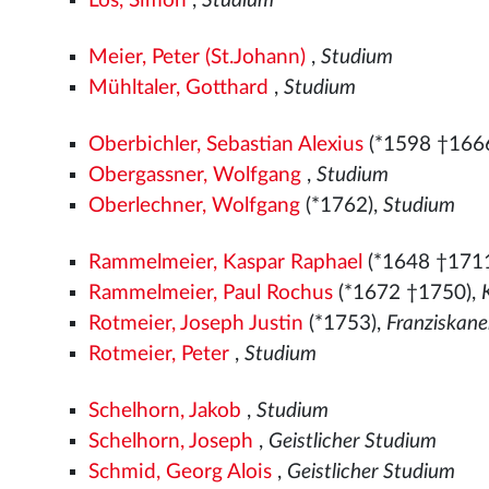
Lös, Simon
,
Studium
Meier, Peter (St.Johann)
,
Studium
Mühltaler, Gotthard
,
Studium
Oberbichler, Sebastian Alexius
(*1598 †166
Obergassner, Wolfgang
,
Studium
Oberlechner, Wolfgang
(*1762),
Studium
Rammelmeier, Kaspar Raphael
(*1648 †171
Rammelmeier, Paul Rochus
(*1672 †1750),
Rotmeier, Joseph Justin
(*1753),
Franziskan
Rotmeier, Peter
,
Studium
Schelhorn, Jakob
,
Studium
Schelhorn, Joseph
,
Geistlicher Studium
Schmid, Georg Alois
,
Geistlicher Studium