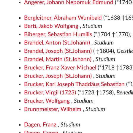
Angerer, Johann Nepomuk Edmund
(*1740
Bergleitner, Abraham Wunibald
(*1638 †16
Berti, Jakob Wolfgang
,
Studium
Biberger, Sebastian Humilis
(*1704 †1770),
Brandel, Anton (St.Johann)
,
Studium
Brandel, Joseph (St.Johann)
( †1804),
Geistl
Brandel, Martin (St.Johann)
,
Studium
Brucker, Franz Xaver Michael
(*1718 †1783
Brucker, Joseph (St.Johann)
,
Studium
Brucker, Karl Joseph Thaddäus Sebastian
(*
Brucker, Virgil (1723)
(*1723 †1758),
Benedi
Brucker, Wolfgang
,
Studium
Brunnmeister, Wilhelm
,
Studium
Dagen, Franz
,
Studium