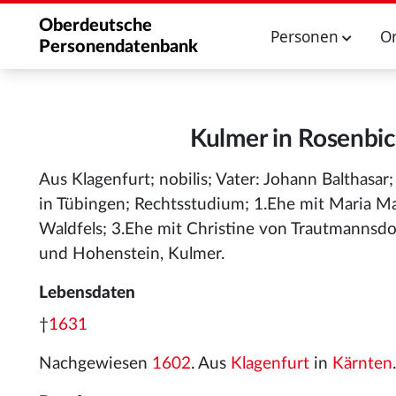
Oberdeutsche
Personen
O
Personendatenbank
Kulmer in Rosenbic
Aus Klagenfurt; nobilis; Vater: Johann Balthas
in Tübingen; Rechtsstudium; 1.Ehe mit Maria Ma
Waldfels; 3.Ehe mit Christine von Trautmannsd
und Hohenstein, Kulmer.
Lebensdaten
†
1631
Nachgewiesen
1602
. Aus
Klagenfurt
in
Kärnten
.