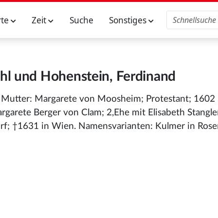
rte
Zeit
Suche
Sonstiges
hl und Hohenstein, Ferdinand
ar; Mutter: Margarete von Moosheim; Protestant; 160
rgarete Berger von Clam; 2,Ehe mit Elisabeth Stangle
orf; †1631 in Wien. Namensvarianten: Kulmer in Rose