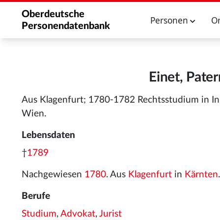
Oberdeutsche
Personen
O
Personendatenbank
Einet, Pate
Aus Klagenfurt; 1780-1782 Rechtsstudium in In
Wien.
Lebensdaten
†
1789
Nachgewiesen
1780
. Aus
Klagenfurt
in
Kärnten
.
Berufe
Studium
,
Advokat
,
Jurist