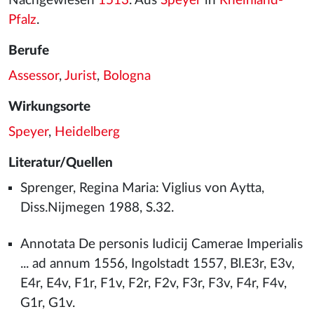
Nachgewiesen
1513
. Aus
Speyer
in
Rheinland-
Pfalz
.
Berufe
Assessor
,
Jurist
,
Bologna
Wirkungsorte
Speyer
,
Heidelberg
Literatur/Quellen
Sprenger, Regina Maria: Viglius von Aytta,
Diss.Nijmegen 1988, S.32.
Annotata De personis Iudicij Camerae Imperialis
... ad annum 1556, Ingolstadt 1557, Bl.E3r, E3v,
E4r, E4v, F1r, F1v, F2r, F2v, F3r, F3v, F4r, F4v,
G1r, G1v.